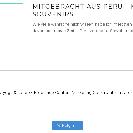
MITGEBRACHT AUS PERU –
SOUVENIRS
Wie viele wahrscheinlich wissen, habe ich im letzte
davon die meiste Zeit in Peru verbracht. Sowohl in de
ty, yoga & coffee
~ Freelance Content Marketing Consultant
~ Initiat
Folg mir!