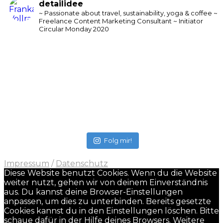
detailidee
~ Passionate about travel, sustainability, yoga & coffee
~
Freelance Content Marketing Consultant
~ Initiator
Circular Monday 2020
Folg mir!
Impressum
/
Datenschutz
Diese Website benutzt Cookies. Wenn du die Website
weiter nutzt, gehen wir von deinem Einverständnis
aus. Du kannst deine Browser-Einstellungen
anpassen, um dies zu unterbinden. Bereits gesetzte
Cookies kannst du in den Einstellungen löschen. Bitte
schaue dafür in der Hilfe deines Browsers. Weitere