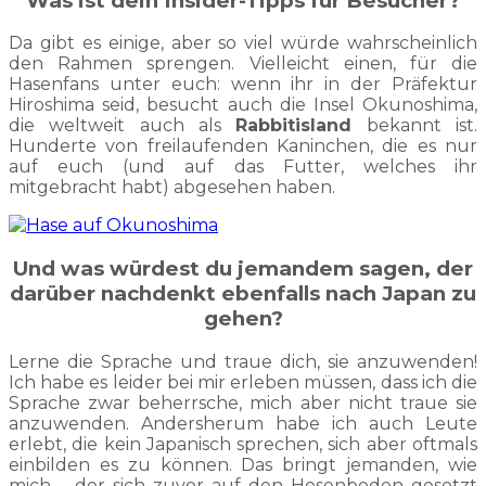
Was ist dein Insider-Tipps für Besucher?
Da gibt es einige, aber so viel würde wahrscheinlich
den Rahmen sprengen. Vielleicht einen, für die
Hasenfans unter euch: wenn ihr in der Präfektur
Hiroshima seid, besucht auch die Insel Okunoshima,
die weltweit auch als
Rabbitisland
bekannt ist.
Hunderte von freilaufenden Kaninchen, die es nur
auf euch (und auf das Futter, welches ihr
mitgebracht habt) abgesehen haben.
Und was würdest du jemandem sagen, der
darüber nachdenkt ebenfalls nach Japan zu
gehen?
Lerne die Sprache und traue dich, sie anzuwenden!
Ich habe es leider bei mir erleben müssen, dass ich die
Sprache zwar beherrsche, mich aber nicht traue sie
anzuwenden. Andersherum habe ich auch Leute
erlebt, die kein Japanisch sprechen, sich aber oftmals
einbilden es zu können. Das bringt jemanden, wie
mich – der sich zuvor auf den Hosenboden gesetzt