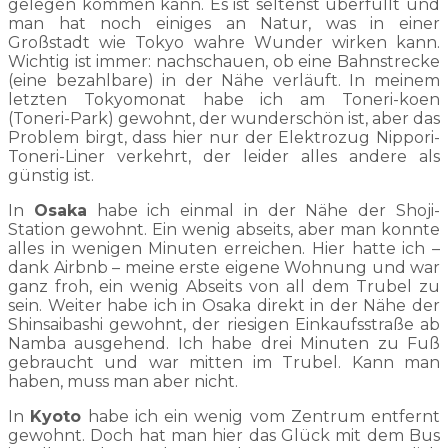
gelegen kommen kann. Es ist seltenst überfüllt und
man hat noch einiges an Natur, was in einer
Großstadt wie Tokyo wahre Wunder wirken kann.
Wichtig ist immer: nachschauen, ob eine Bahnstrecke
(eine bezahlbare) in der Nähe verläuft. In meinem
letzten Tokyomonat habe ich am Toneri-koen
(Toneri-Park) gewohnt, der wunderschön ist, aber das
Problem birgt, dass hier nur der Elektrozug Nippori-
Toneri-Liner verkehrt, der leider alles andere als
günstig ist.
In
Osaka
habe ich einmal in der Nähe der Shoji-
Station gewohnt. Ein wenig abseits, aber man konnte
alles in wenigen Minuten erreichen. Hier hatte ich –
dank Airbnb – meine erste eigene Wohnung und war
ganz froh, ein wenig Abseits von all dem Trubel zu
sein. Weiter habe ich in Osaka direkt in der Nähe der
Shinsaibashi gewohnt, der riesigen Einkaufsstraße ab
Namba ausgehend. Ich habe drei Minuten zu Fuß
gebraucht und war mitten im Trubel. Kann man
haben, muss man aber nicht.
In
Kyoto
habe ich ein wenig vom Zentrum entfernt
gewohnt. Doch hat man hier das Glück mit dem Bus