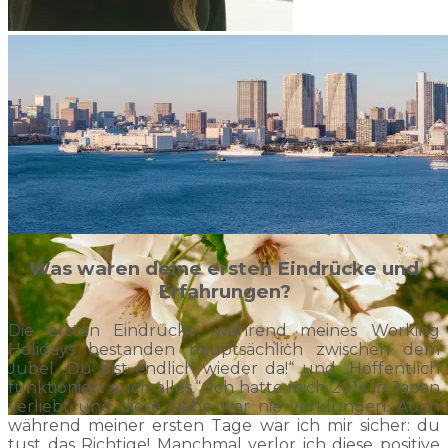
Was waren deine ersten Eindrücke und
Erfahrungen?
Die ersten Eindrücke, während meines Working
Holidays bestanden hauptsächlich zwischen dem
Jubel „Du bist endlich wieder da!“ und „Hoffentlich
funktioniert auch alles.“. Ich hatte mich 2014 in Japan
verliebt und diese Liebe war nie verklungen. Auch
während meiner ersten Tage war ich mir sicher: du
tust das Richtige! Manchmal verlor ich diese positive