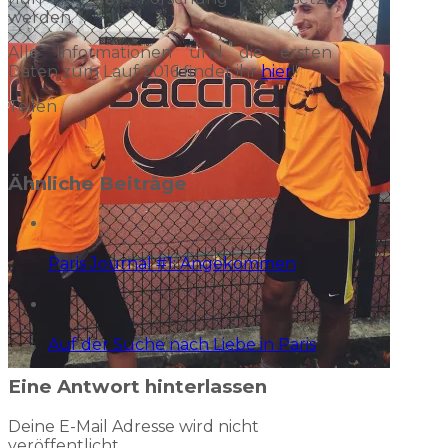
werden.
Alle Informationen und die ersten
Daten zum Lauf 2016 findet ihr
hier
!!
Teilen
Ähnliche Beiträge
Paris Journal #1: Angekommen
Auf der Suche nach Liebe in Paris
Eine Antwort hinterlassen
Deine E-Mail Adresse wird nicht
veröffentlicht