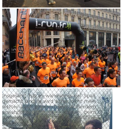
Insgesamt hat es wahnsinnig viel Spaß
gemacht und es wird sicher nicht mein
letzter Lauf gewesen sein. Außerdem
erwähnenswert ist, dass beim
diesjährigen Lauf knapp 45.000€
gesammelt werden konnten, welche
nun in der Forschung eingesetzt