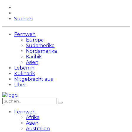
Suchen
Fernweh
Europa
Südamerika
Nordamerika
Karibik
Asien
Leben in
Kulinarik
Mitgebracht aus
Über
Fernweh
Afrika
Asien
Australien