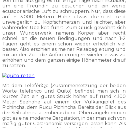
Von Lima aus ging es für einige Tage nach Ecuador,
um eine Freundin zu besuchen und ein wenig
ecuadorianische Luft zu schnuppern. Nur, dass diese
auf + 3.000 Metern Höhe etwas dünn ist und
unweigerlich zu Kopfschmerzen und leichter, aber
währender Übelkeit führt. Zum Glück gewöhnt sich
unser Wunderwerk namens Körper aber recht
schnell an die neuen Bedingungen und nach 1-2
Tagen geht es einem schon wieder erheblich viel
besser. Also erschien es meiner Reisebegleitung und
mir an der Zeit, die Anforderungen wieder etwas zu
erhöhen und dem ganzen einige Höhenmeter drauf
zu setzen.
Mit dem TelefériQo (Zusammensetzung der beiden
Worte teleférico und Quito) befindet man sich in
kurzer Zeit ein gutes Stück höher auf rund 4.100
Meter Seehöhe auf einem der Vulkangipfel des
Pichincha, dem Rucu Pichincha. Bereits der Blick aus
der Seilbahn ist atemberaubend. Oben angekommen
gibt es eine moderne Bergstation, in der man sich von
mäßig guter Gastronomie versorgen lassen kann. Als