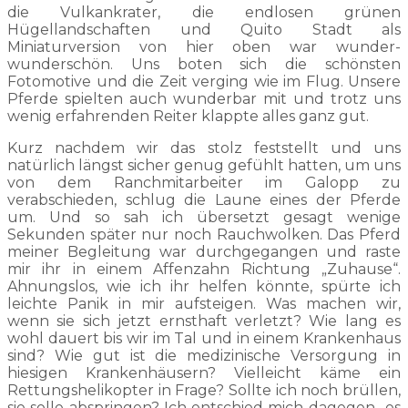
die Vulkankrater, die endlosen grünen
Hügellandschaften und Quito Stadt als
Miniaturversion von hier oben war wunder-
wunderschön. Uns boten sich die schönsten
Fotomotive und die Zeit verging wie im Flug. Unsere
Pferde spielten auch wunderbar mit und trotz uns
wenig erfahrenden Reiter klappte alles ganz gut.
Kurz nachdem wir das stolz feststellt und uns
natürlich längst sicher genug gefühlt hatten, um uns
von dem Ranchmitarbeiter im Galopp zu
verabschieden, schlug die Laune eines der Pferde
um. Und so sah ich übersetzt gesagt wenige
Sekunden später nur noch Rauchwolken. Das Pferd
meiner Begleitung war durchgegangen und raste
mir ihr in einem Affenzahn Richtung „Zuhause“.
Ahnungslos, wie ich ihr helfen könnte, spürte ich
leichte Panik in mir aufsteigen. Was machen wir,
wenn sie sich jetzt ernsthaft verletzt? Wie lang es
wohl dauert bis wir im Tal und in einem Krankenhaus
sind? Wie gut ist die medizinische Versorgung in
hiesigen Krankenhäusern? Vielleicht käme ein
Rettungshelikopter in Frage? Sollte ich noch brüllen,
sie solle abspringen? Ich entschied mich dagegen.. es