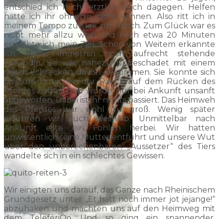
entschied ich mich letztlich auch dagegen. Helfen
hätte ich ihr ohnehin nicht können. Also ritt ich in
meinem Tempo zurück zur Ranch. Zum Glück war es
nicht mehr allzu weit und nach etwa 20 Minuten
erreichte ich mein Ziel. Schon von Weitem erkannte
ich meine immerhin noch aufrecht stehende
Freundin. Sie war nahezu unbeschadet mit einem
riesen Schrecken davon gekommen. Sie konnte sich
bis zum Erreichen der Ranch auf dem Rücken des
Pferdes halten und wurde nur bei Ankunft unsanft
abgeworfen. Dabei ist ihr nichts passiert. Das Heimweh
des Pferdes war wohl zu groß. Wenig später
erfuhren wir auch weshalb. Unmittelbar nach
Ankunft eilte ein Fohlen herbei. Wir hatten
unwissentlich seine Mutter entführt und unsere Wut
über den unberechenbaren „Aussetzer“ des Tiers
wandelte sich in ein schlechtes Gewissen.
Wir einigten uns darauf, das Ganze nach Rheinischem
Grundgesetz unter „Et hätt noch immer jot jejange!“
abzuhaken und machten uns auf den Heimweg mit
dem TelefériQo. Und so ging ein spannender,