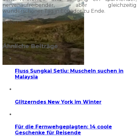
nervenaufreibender, aber gleichzeitig
wunderschöner Tag in Ecuador zu Ende.
Teilen
Ähnliche Beiträge
Fluss Sungkai Setiu: Muscheln suchen in
Malaysia
Glitzerndes New York im Winter
Für die Fernwehgeplagten: 14 coole
Geschenke für Reisende