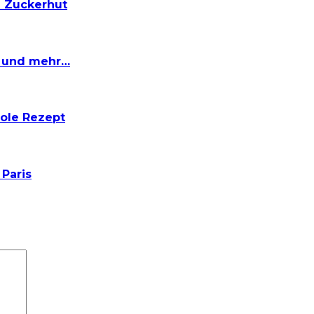
d Zuckerhut
n und mehr…
ole Rezept
 Paris