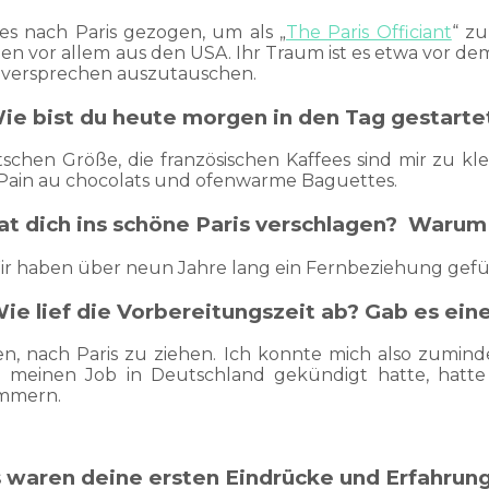
res nach Paris gezogen, um als „
The Paris Officiant
“ zu
 vor allem aus den USA. Ihr Traum ist es etwa vor dem
heversprechen auszutauschen.
ie bist du heute morgen in den Tag gestarte
tschen Größe, die französischen Kaffees sind mir zu k
s, Pain au chocolats und ofenwarme Baguettes.
t dich ins schöne Paris verschlagen? Warum
. Wir haben über neun Jahre lang ein Fernbeziehung gefü
ie lief die Vorbereitungszeit ab? Gab es ein
en, nach Paris zu ziehen. Ich konnte mich also zumi
 meinen Job in Deutschland gekündigt hatte, hatt
ümmern.
 waren deine ersten Eindrücke und Erfahrun