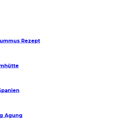
 Hummus Rezept
lmhütte
Spanien
ng Agung