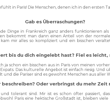
ühlt in Paris! Die Menschen, denen ich in den ersten
Gab es Überraschungen?
de Dinge in Frankreich ganz anders funktionieren al
chen bekommt man dann einen Anteil von der normale
kam mir alles so kompliziert und ein bisschen veralte
rt bis du dich eingelebt hast? Fiel es leicht, 
ch ja schon ein bisschen aus in Paris von meinen vorh
pats. Das kulturelle Angebot ist einfach riesig. Und übe
tadt und die Pariser sind es gewohnt Menschen aus aller
r beschreiben? Oder verbringst du mehr Zei
 und tolerant sind. Mir ist es schon öfter passiert,
ohl Paris eine hektische Großstadt ist, bleiben viele