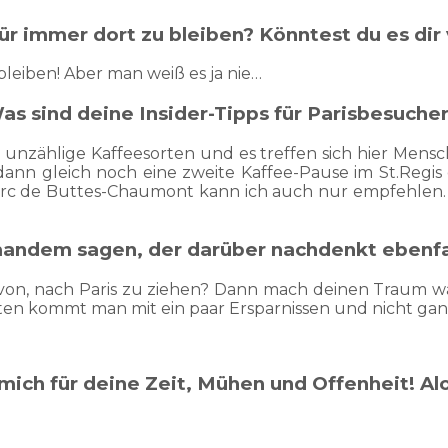
für immer dort zu bleiben? Könntest du es dir 
 bleiben! Aber man weiß es ja nie…
as sind deine Insider-Tipps für Parisbesuche
 unzählige Kaffeesorten und es treffen sich hier Mensc
dann gleich noch eine zweite Kaffee-Pause im St.Regis e
 Parc de Buttes-Chaumont kann ich auch nur empfehlen.
andem sagen, der darüber nachdenkt ebenfall
n, nach Paris zu ziehen? Dann mach deinen Traum wahr!
 besten kommt man mit ein paar Ersparnissen und nicht ga
ich für deine Zeit, Mühen und Offenheit! Alo