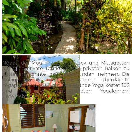
Neben der Möglichkeit Frühstück und Mittagessen
auf seine private Terrasse/seinen privaten Balkon zu
bestellen, konnte man Yogastunden nehmen. Die
Anlage verfügt über eine schöne, überdachte
Yogaplattform aus Holz. Eine Stunde Yoga kostet 10$
und wird von ausgebildeten Yogalehrern
unterrichtet.