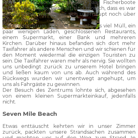
River führte, konnte man ein paar Fischerboote
sehen. Teils waren sie so alt und morsch, dass es war
mir ein Rätsel war, wie sie sich überhaupt noch über
Wasser hielten.
Das Ortszentrum bestand letztlich aus viel Müll, ein
paar wenigen Läden, geschlossenen Restaurants,
einem Supermarkt, einer Bank und mehreren
Kirchen. Darüber hinaus befanden sich dort mehr
Taxifahrer als andere Menschen und wir schienen für
den Moment wiedermal die einzigen Touristen zu
sein. Die Taxifahrer waren mehr als nervig. Sie wollten
uns unbedingt zurück zu unserem Hotel bringen
und ließen kaum von uns ab. Auch während des
Rückwegs wurden wir unentwegt angehupt, um
uns als Fahrgäste zu gewinnen.
Der Besuch des Zentrums lohnte sich, abgesehen
von einem kleinen Supermarkteinkauf, jedenfalls
nicht.
Seven Mile Beach
Etwas enttäuscht kehrten wir in unser Zimmer
zurück, packten unsere Strandsachen zusammen
und machten uns auf den Weg zum Strand. In