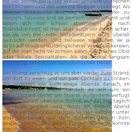
mit viel Sonne, perfekter Wassertemperatur, frischen
Kokosnüssen und das alles mit Reggae unterlegt. Als
einziger Kritikpunkt sind die vielen Verkäufer zu
nennen. Teilweise sind sie ziemlich unverschämt und
lassen sich nur schwer abwimmeln. Je nach
Strandabschnitt, ist man aber auch vor ihnen sicher,
das sie von Bar- oder Hotelbesitzern nicht überall
geduldet werden. Und teilweise verkaufen sie ja
auch auf etwas unaufdringlicherer Weise Leckereien,
auf die man nicht verzichten kann, wie frisches Obst
oder lokale Spezialitäten. Als die Sonne langsam
unterging, kehrten wir zurück in unser Hotel.
Am Abend verschlug es uns aber wieder zum Strand,
um dort zu essen und ein paar Cocktails zu trinken.
Wir endeten, wie auch einige Abende danach, im
Bourbon Beach.
Dabei handelt es sich um ein
Barrestaurant direkt am Strand. Außerdem verfügt
das Restaurant über eine Bühne, auf der fast täglich
live-Musik gespielt wird. Noch an diesem Abend
spielte ein bekannter Reggae-Sänger, welcher unter
anderem bereits auf dem Summer Jam in Köln
gespielt hatte. Für einen kurzen Moment konnte
man meinen, Bob Marley lebe noch.