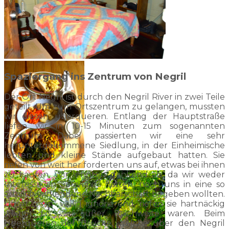
Spaziergang ins Zentrum von Negril
Der Ort Negril ist durch den Negril River in zwei Teile
geteilt. Um zum Ortszentrum zu gelangen, mussten
wir diesen überqueren. Entlang der Hauptstraße
liefen wir in 10-15 Minuten zum sogenannten
Zentrum. Dabei passierten wir eine sehr
heruntergekommene Siedlung, in der Einheimische
lebten und kleine Stände aufgebaut hatten. Sie
riefen von weit her forderten uns auf, etwas bei ihnen
zu kaufen. Wir lehnten dankend ab, da wir weder
Interesse an Souvenirs hatten, noch uns in eine so
ärmlich wirkendene Nachbarschaft begeben wollten.
Unser „nein“ völlig ignorierend, riefen sie hartnäckig
weiter, bis wir außer Reichweite waren. Beim
Überqueren der Brücke, welche über den Negril