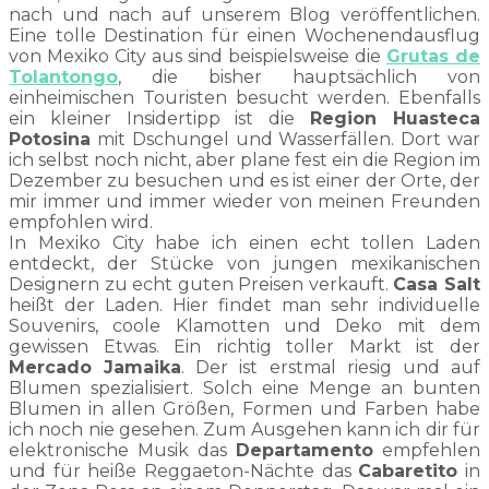
nach und nach auf unserem Blog veröffentlichen.
Eine tolle Destination für einen Wochenendausflug
von Mexiko City aus sind beispielsweise die
Grutas de
Tolantongo
, die bisher hauptsächlich von
einheimischen Touristen besucht werden. Ebenfalls
ein kleiner Insidertipp ist die
Region Huasteca
Potosina
mit Dschungel und Wasserfällen. Dort war
ich selbst noch nicht, aber plane fest ein die Region im
Dezember zu besuchen und es ist einer der Orte, der
mir immer und immer wieder von meinen Freunden
empfohlen wird.
In Mexiko City habe ich einen echt tollen Laden
entdeckt, der Stücke von jungen mexikanischen
Designern zu echt guten Preisen verkauft.
Casa Salt
heißt der Laden. Hier findet man sehr individuelle
Souvenirs, coole Klamotten und Deko mit dem
gewissen Etwas. Ein richtig toller Markt ist der
Mercado Jamaika
. Der ist erstmal riesig und auf
Blumen spezialisiert. Solch eine Menge an bunten
Blumen in allen Größen, Formen und Farben habe
ich noch nie gesehen. Zum Ausgehen kann ich dir für
elektronische Musik das
Departamento
empfehlen
und für heiße Reggaeton-Nächte das
Cabaretito
in