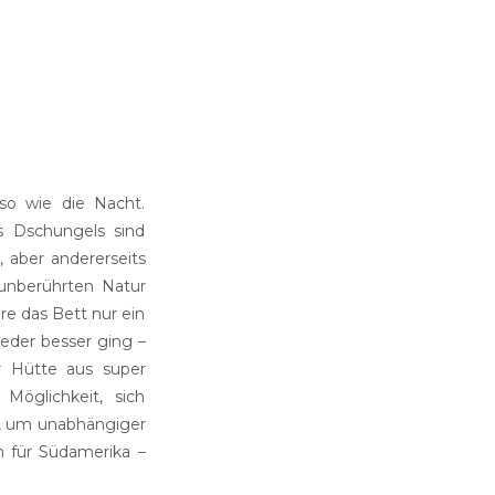
so wie die Nacht.
s Dschungels sind
t, aber andererseits
unberührten Natur
re das Bett nur ein
der besser ging –
er Hütte aus super
Möglichkeit, sich
d, um unabhängiger
h für Südamerika –