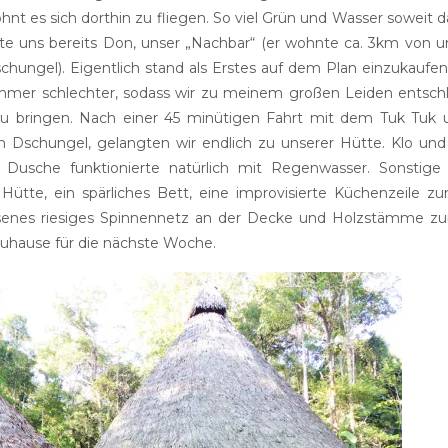
hnt es sich dorthin zu fliegen. So viel Grün und Wasser soweit 
te uns bereits Don, unser „Nachbar“ (er wohnte ca. 3km von un
hungel). Eigentlich stand als Erstes auf dem Plan einzukaufen,
er schlechter, sodass wir zu meinem großen Leiden entschlo
 zu bringen. Nach einer 45 minütigen Fahrt mit dem Tuk Tuk
 Dschungel, gelangten wir endlich zu unserer Hütte. Klo un
 Dusche funktionierte natürlich mit Regenwasser. Sonstige
r Hütte, ein spärliches Bett, eine improvisierte Küchenzeile z
ssenes riesiges Spinnennetz an der Decke und Holzstämme z
Zuhause für die nächste Woche.