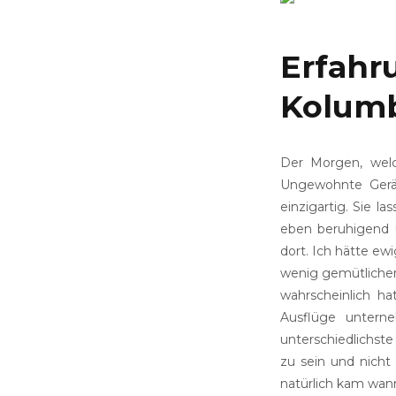
Erfahr
Kolum
Der Morgen, welc
Ungewohnte Geräu
einzigartig. Sie la
eben beruhigend 
dort. Ich hätte ew
wenig gemütliche
wahrscheinlich ha
Ausflüge unterne
unterschiedlichst
zu sein und nicht
natürlich kam wann