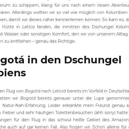
erum zu schippern, klang für uns nach einem riesen Abenteu
n. Allerdings wollten wir so viel wie möglich von Kolumbien
en, damit wir dieses näher kennenlernen können. So kam es, da
e Hütte in
Letíca
fanden, die inmitten des Dschungel Kolum
eßend Wasser oder sonstigen Komfort, den wir von unserem Allt
en zu entfliehen – genau das Richtige..
gotá in den Dschungel
biens
ren Flug von
Bogotá
nach
Leticiá
bereits im Vorfeld in Deutschla
hatten wir
Bogotá
bereits genauer unter die Lupe genommen
re Natur-Nah-Erfahrung. Leider erkrankte mein Freund genau 
Fieber und sehr häufigen Toilettenbesuchen (ähh sorry) hatte e
ungen für den Flug in das schwül heiße Gebiet des Amazon
che auch auf gar keinen Fall. Also flogen wir. Schon alleine fü