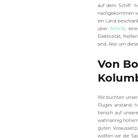
auf dem Schiff h
nachgekommen wäre
ein Land beschränk
über
AirBnB
, ein
Elektrizität, fli
sind. Also um dies
Von Bo
Kolum
Wir buchten unse
Fluges anstand, 
tierisch auf unse
wahnsinnig hohem 
guten Voraussetz
wollten wir die Sa