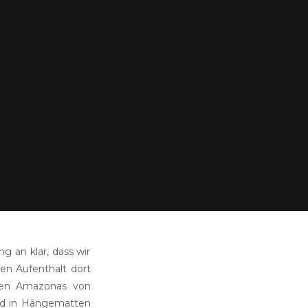
 an klar, dass wir
en Aufenthalt dort
 den Amazonas von
nd in Hängematten