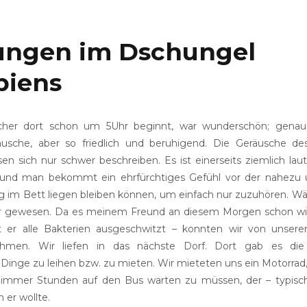
ungen im Dschungel
biens
her dort schon um 5Uhr beginnt, war wunderschön; genau
sche, aber so friedlich und beruhigend. Die Geräusche de
ssen sich nur schwer beschreiben. Es ist einerseits ziemlich lau
und man bekommt ein ehrfürchtiges Gefühl vor der nahezu 
ig im Bett liegen bleiben können, um einfach nur zuzuhören. Wä
r gewesen. Da es meinem Freund an diesem Morgen schon wie
t er alle Bakterien ausgeschwitzt – konnten wir von unser
hmen. Wir liefen in das nächste Dorf. Dort gab es die 
e Dinge zu leihen bzw. zu mieten. Wir mieteten uns ein Motorra
 immer Stunden auf den Bus warten zu müssen, der – typisc
 er wollte.