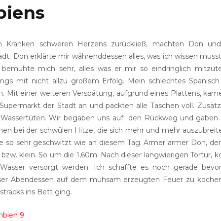
biens
 Kranken schweren Herzens zurückließ, machten Don und
dt. Don erklärte mir währenddessen alles, was ich wissen muss
 bemühte mich sehr, alles was er mir so eindringlich mitzute
dings mit nicht allzu großem Erfolg. Mein schlechtes Spanisc
. Mit einer weiteren Verspätung, aufgrund eines Plattens, kam
Supermarkt der Stadt an und packten alle Taschen voll. Zusätzl
r Wassertüten. Wir begaben uns auf den Rückweg und gaben 
 bei der schwülen Hitze, die sich mehr und mehr auszubreite
ie so sehr geschwitzt wie an diesem Tag. Armer armer Don, de
h, bzw. klein. So um die 1,60m. Nach dieser langwierigen Tortur,
 Wasser versorgt werden. Ich schaffte es noch gerade bevo
ser Abendessen auf dem mühsam erzeugten Feuer zu kochen
tracks ins Bett ging.