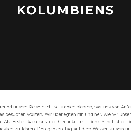
KOLUMBIENS
Freund unsere Reise nach Kolumbien planten, war uns von Anfang
 besuchen wollten. Wir überlegten hin und her, wie wir unser
n. Als Erstes kam uns der Gedanke, mit dem Schiff über
asilien zu fahren.
Den ganzen Tag auf dem Wasser zu sein u