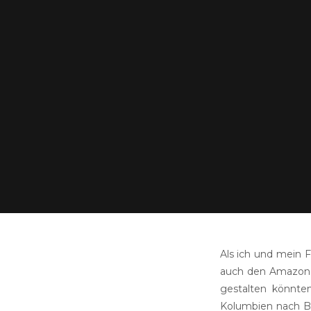
Als ich und mein 
auch den Amazonas
gestalten könnte
Kolumbien nach Br