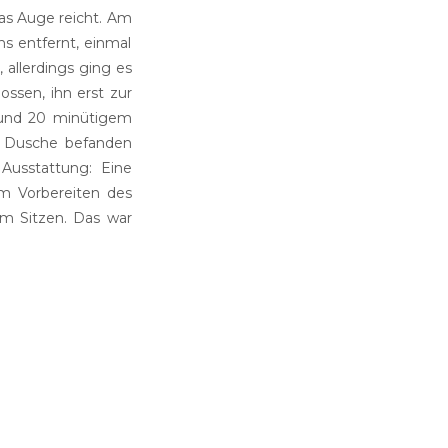
das Auge reicht. Am
s entfernt, einmal
 allerdings ging es
ssen, ihn erst zur
 und 20 minütigem
d Dusche befanden
 Ausstattung: Eine
um Vorbereiten des
um Sitzen. Das war