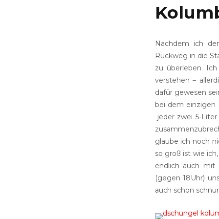
Kolum
Nachdem ich den
Rückweg in die Sta
zu überleben. Ich
verstehen – aller
dafür gewesen sein
bei dem einzigen 
jeder zwei 5-Lite
zusammenzubrechen
glaube ich noch n
so groß ist wie ic
endlich auch mit
(gegen 18Uhr) un
auch schon schnurs