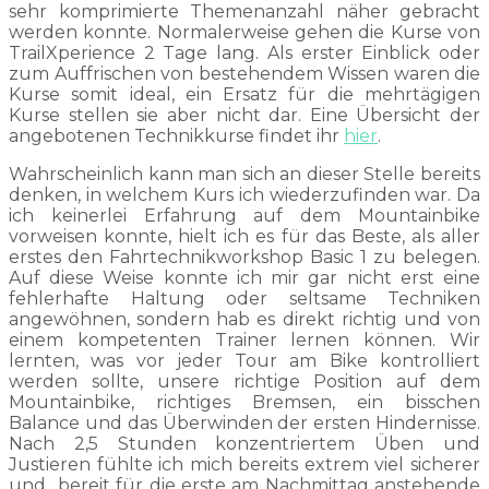
sehr komprimierte Themenanzahl näher gebracht
werden konnte. Normalerweise gehen die Kurse von
TrailXperience 2 Tage lang. Als erster Einblick oder
zum Auffrischen von bestehendem Wissen waren die
Kurse somit ideal, ein Ersatz für die mehrtägigen
Kurse stellen sie aber nicht dar. Eine Übersicht der
angebotenen Technikkurse findet ihr
hier
.
Wahrscheinlich kann man sich an dieser Stelle bereits
denken, in welchem Kurs ich wiederzufinden war. Da
ich keinerlei Erfahrung auf dem Mountainbike
vorweisen konnte, hielt ich es für das Beste, als aller
erstes den Fahrtechnikworkshop Basic 1 zu belegen.
Auf diese Weise konnte ich mir gar nicht erst eine
fehlerhafte Haltung oder seltsame Techniken
angewöhnen, sondern hab es direkt richtig und von
einem kompetenten Trainer lernen können. Wir
lernten, was vor jeder Tour am Bike kontrolliert
werden sollte, unsere richtige Position auf dem
Mountainbike, richtiges Bremsen, ein bisschen
Balance und das Überwinden der ersten Hindernisse.
Nach 2,5 Stunden konzentriertem Üben und
Justieren fühlte ich mich bereits extrem viel sicherer
und bereit für die erste am Nachmittag anstehende