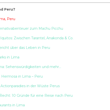
nd Peru?
ima, Peru
lternativabenteuer zum Machu Picchu
quitos: Zwischen Tarantel, Anakonda & Co.
richt über das Leben in Peru
rks in Lima
Lima: Sehenswürdigkeiten und mehr…
a Hermosa in Lima – Peru
 Actionparadies in der Wüste Perus
Recht: 10 Gründe für eine Reise nach Peru
taurants in Lima