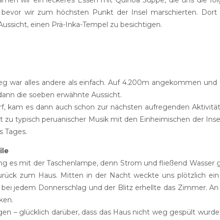
men wir ein leckeres Essen mit Quinoa Suppe, die uns die fo
bevor wir zum höchsten Punkt der Insel marschierten. Dort
ussicht, einen Prä-Inka-Tempel zu besichtigen.
ieg war alles andere als einfach. Auf 4.200m angekommen und z
dann die soeben erwähnte Aussicht.
f, kam es dann auch schon zur nächsten aufregenden Aktivität;
t zu typisch peruanischer Musik mit den Einheimischen der Insel.
s Tages.
ile
g es mit der Taschenlampe, denn Strom und fließend Wasser ga
urück zum Haus. Mitten in der Nacht weckte uns plötzlich ein 
 bei jedem Donnerschlag und der Blitz erhellte das Zimmer. An
ken.
n – glücklich darüber, dass das Haus nicht weg gespült wurde