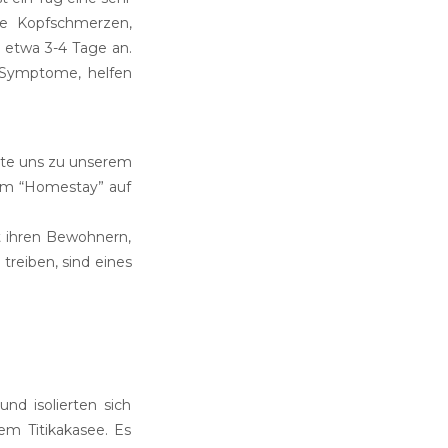
wie Kopfschmerzen,
, etwa 3-4 Tage an.
e Symptome, helfen
chte uns zu unserem
rem “Homestay” auf
t ihren Bewohnern,
treiben, sind eines
nd isolierten sich
em Titikakasee. Es