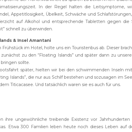
limatisierungszeit. In der Regel halten die Leitsymptome, 
del, Appetitlosigkeit, Übelkeit, Schwäche und Schlafstörungen
 Verzicht auf Alkohol und entsprechende Tabletten gegen di
it” schnell zu überwinden.
slands & Insel Amantani
Frühstück im Hotel, holte uns ein Touristenbus ab. Dieser bra
 zunächst zu den “Floating Islands” und später dann zu unse
bringen sollte.
otsfahrt später, hielten wir bei den schwimmenden Inseln mi
ating Islands”, die nur aus Schilf bestehen und sozusagen im See 
 dem Titicacasee. Und tatsächlich waren sie es auch für uns.
 ihre ungewöhnliche treibende Existenz vor Jahrhunderten u
as. Etwa 300 Familien leben heute noch dieses Leben auf d