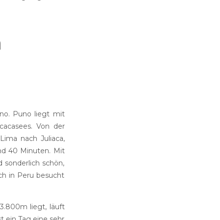
a
o. Puno liegt mit
icacasees.
Von der
Lima nach Juliaca,
nd 40 Minuten. Mit
 sonderlich schön,
ich in Peru besucht
.800m liegt, läuft
 ein Tag eine sehr