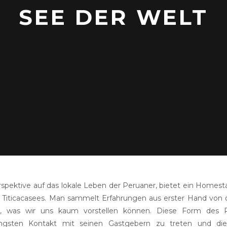
SEE DER WELT
spektive auf das lokale Leben der Peruaner, bietet ein Homesta
es Titicacasees. Man sammelt Erfahrungen aus erster Hand von
, was wir uns kaum vorstellen können. Diese Form des R
engsten Kontakt mit seinen Gastgebern zu treten und die