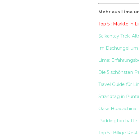
Mehr aus Lima u
Top 5 : Märkte in L
Salkantay Trek: A
Im Dschungel um I
Lima: Erfahrungsbe
Die 5 schönsten Pa
Travel Guide für 
Strandtag in Punt
Oase Huacachina :
Paddington hatte 
Top 5 : Billige Res