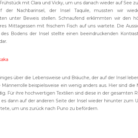
 Frühstück mit Clara und Vicky, um uns danach wieder auf See z
der Nachbarinsel, der Insel Taquile, mussten wir wied
äten unter Beweis stellen. Schnaufend erklimmten wir den 
eres Mittagessen mit frischem Fisch auf uns wartete. Die Aussi
t des Bodens der Insel stellte einen beeindruckenden Kontras
dar.
einiges über die Lebensweise und Bräuche, der auf der Insel leb
ie Männerrolle beispielsweise ein wenig anders aus. Hier sind die
g. Für ihre hochwertigen Textilien sind diese in der gesamten 
 es dann auf der anderen Seite der Insel wieder hinunter zum U
rtete, um uns zurück nach Puno zu befördern.