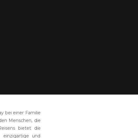
y bei einer Familie
 den Menschen, die
eisens bietet die
 einzigartige und