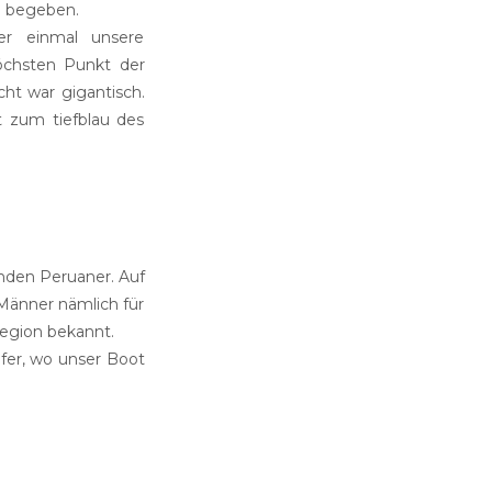
u begeben.
er einmal unsere
höchsten Punkt der
cht war gigantisch.
t zum tiefblau des
enden Peruaner. Auf
 Männer nämlich für
Region bekannt.
fer, wo unser Boot