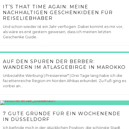
IT’S THAT TIME AGAIN: MEINE
NACHHALTIGEN GESCHENKIDEEN FÜR
REISELIEBHABER
Und schon wieder ist ein Jahr verflogen. Dabei kommt es mir vor,
als wäre es erst gestern gewesen, dass ich meinen letzten
Geschenke Guide...
AUF DEN SPUREN DER BERBER:
WANDERN IM ATLASGEBIRGE IN MAROKKO
Unbezahlte Werbung | Pressereise* | Drei Tage lang habe ich die
facettenreiche Region im Norden Afrikas erkundet. Zu Fuß ging es
vorbei an...
7 GUTE GRÜNDE FÜR EIN WOCHENENDE
IN DÜSSELDORF
Ich befinde mich in der glücklichen Position, die schönste Stadt